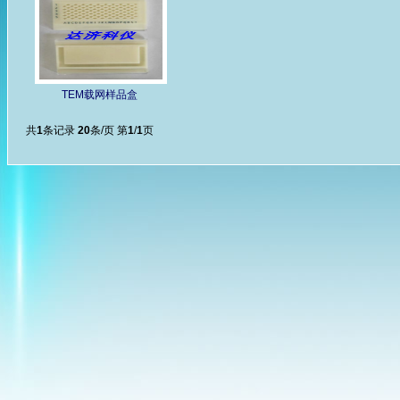
TEM载网样品盒
共
1
条记录
20
条/页 第
1
/
1
页