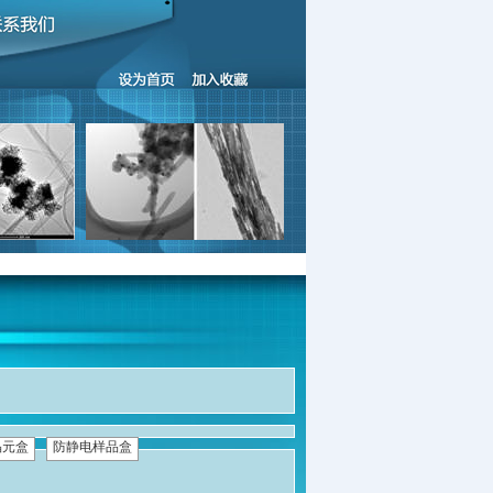
晶元盒
防静电样品盒