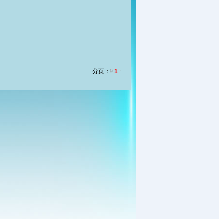
分页：
9
1
: