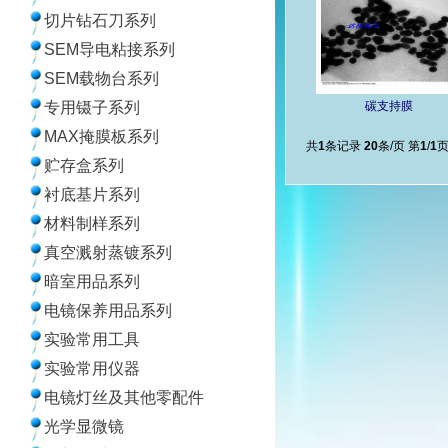
切片钻石刀系列
SEM导电粘接系列
SEM载物台系列
碳支持膜
专用镊子系列
MAX掩膜板系列
共
1
条记录
20
条/页 第
1
/
1
贮存盒系列
衬底基片系列
材料制样系列
真空溅射蒸镀系列
暗室用品系列
电镜保养用品系列
实验常用工具
实验常用仪器
电镜灯丝及其他零配件
光学显微镜